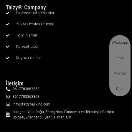
Taizy® Company
Profesyonel çözümler
Yüksek kaliteli ürünler
Tam hizmet
Whatsapp
Küresel itibar
Kaynak üretici
Email
Wechat
İletişim
Chat
8617703863868
8617703863868
info@taizypacking.com
Hanghai Yolu Doğu, Zhengzhou Ekonomik ve Teknolojik Gelişim
Bölgesi, Zhengzhou Şehri, Henan, Çin