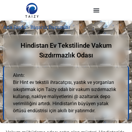
Ana Sayfa
»
Başarılı Durumlar
Hindistan Ev Tekstilinde Vakum
Sızdırmazlık Odası
Alıntı:
Bir Hint ev tekstili ihracatçısı, yastık ve yorganları
sıkıştırmak için Taizy odalı bir vakum sızdırmazlık
kullanıp, nakliye maliyetlerini @ azaltarak depo
verimliliğini artırdı. Hindistan’ın büyüyen yatak
örtüsü endüstrisi için akıllı bir yatırımdır.