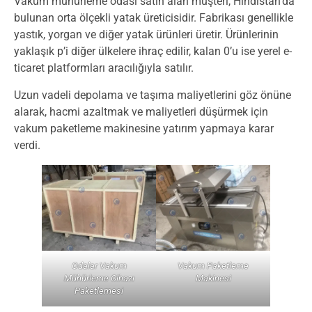
Vakum mühürleme odası satın alan müşteri, Hindistan’da
bulunan orta ölçekli yatak üreticisidir. Fabrikası genellikle
yastık, yorgan ve diğer yatak ürünleri üretir. Ürünlerinin
yaklaşık p’i diğer ülkelere ihraç edilir, kalan 0’u ise yerel e-
ticaret platformları aracılığıyla satılır.
Uzun vadeli depolama ve taşıma maliyetlerini göz önüne
alarak, hacmi azaltmak ve maliyetleri düşürmek için
vakum paketleme makinesine yatırım yapmaya karar
verdi.
Odalar Vakum
Vakum Paketleme
Mühürleme Cihazı
Makinesi
Paketlemesi