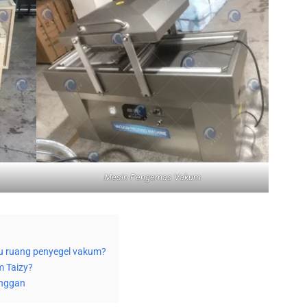
Mesin Pengemas Vakum
 ruang penyegel vakum?
 Taizy?
anggan