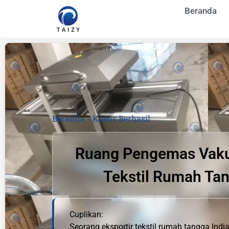
Beranda
Beranda
»
Kasus Berhasil
Ruang Pengemas Vakum
Tekstil Rumah Tan
Cuplikan:
Seorang eksportir tekstil rumah tangga In