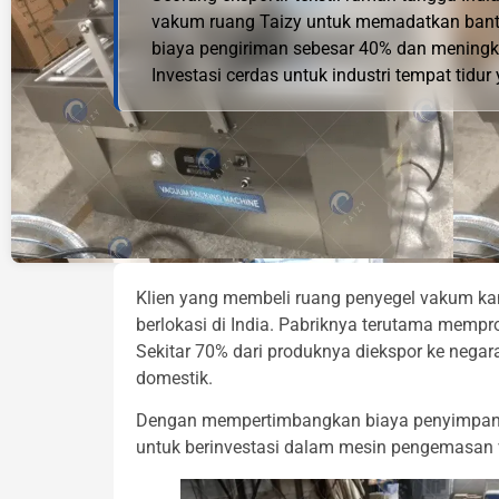
vakum ruang Taizy untuk memadatkan banta
biaya pengiriman sebesar 40% dan meningka
Investasi cerdas untuk industri tempat tidur
Klien yang membeli ruang penyegel vakum ka
berlokasi di India. Pabriknya terutama mempro
Sekitar 70% dari produknya diekspor ke negar
domestik.
Dengan mempertimbangkan biaya penyimpana
untuk berinvestasi dalam mesin pengemasan