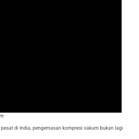
um
g pesat di India, pengemasan kompresi vakum bukan lagi