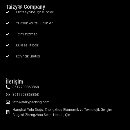
Taizy® Company
Profesyonel çözümler
Yüksek kaliteli ürünler
Tam hizmet
Küresel itibar
Kaynak üretici
İletişim
8617703863868
8617703863868
info@taizypacking.com
Hanghai Yolu Doğu, Zhengzhou Ekonomik ve Teknolojik Gelişim
Bölgesi, Zhengzhou Şehri, Henan, Çin