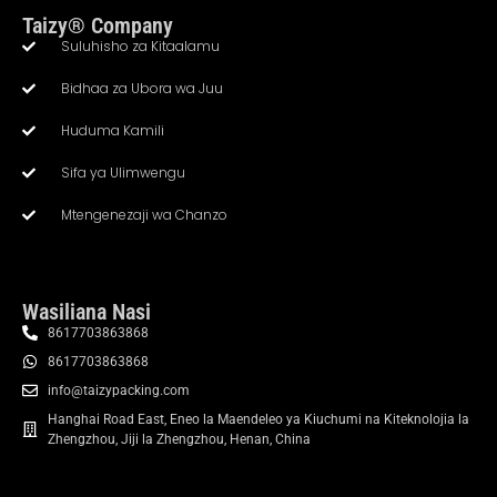
Taizy® Company
Suluhisho za Kitaalamu
Bidhaa za Ubora wa Juu
Huduma Kamili
Sifa ya Ulimwengu
Mtengenezaji wa Chanzo
Wasiliana Nasi
8617703863868
8617703863868
info@taizypacking.com
Hanghai Road East, Eneo la Maendeleo ya Kiuchumi na Kiteknolojia la
Zhengzhou, Jiji la Zhengzhou, Henan, China