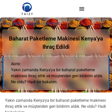
Ana Sayfa
»
Başarılı Durumlar
Baharat Paketleme Makinesi Kenya'ya
Ihraç Edildi
Alıntı:
Yakın zamanda Kenya'ya bir baharat paketleme
makinesi ihraç ettik ve müşteriden geri bildirim aldık.
Ne oldu? Hadi bir bakalım.
Yakın zamanda Kenya'ya bir baharat paketleme makinesi
ihraç ettik ve müşteriden geri bildirim aldık. Ne oldu? Hadi