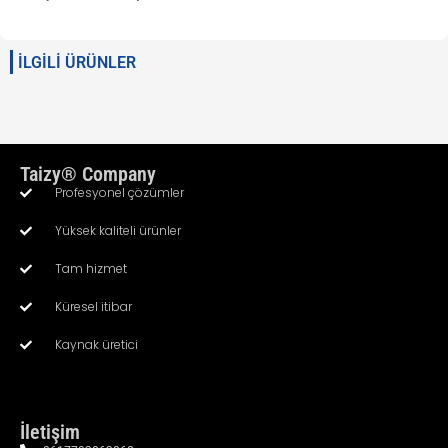
İLGİLİ ÜRÜNLER
Taizy® Company
Profesyonel çözümler
Yüksek kaliteli ürünler
Tam hizmet
Whatsapp
Küresel itibar
Kaynak üretici
Email
Wechat
İletişim