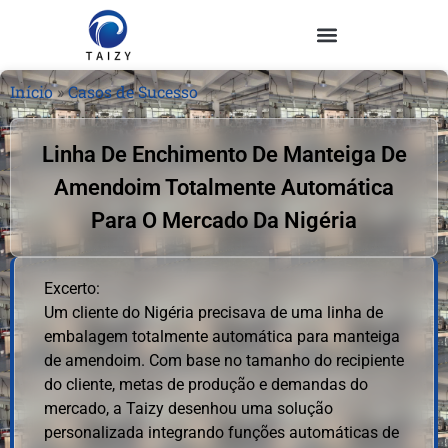
Início
»
Casos de Sucesso
Linha De Enchimento De Manteiga De
Amendoim Totalmente Automática
Para O Mercado Da Nigéria
Excerto:
Um cliente do Nigéria precisava de uma linha de
embalagem totalmente automática para manteiga
de amendoim. Com base no tamanho do recipiente
do cliente, metas de produção e demandas do
mercado, a Taizy desenhou uma solução
personalizada integrando funções automáticas de