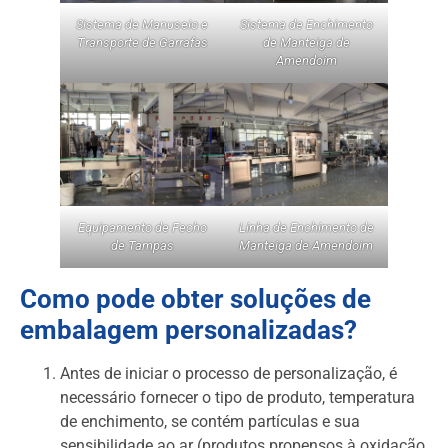
Sistema de Manuseio e
Sistema de Enchimento
Transporte de Garrafas
de Manteiga de
Amendoim
Equipamento de Fecho
Linha de Enchimento de
de Tampas
Manteiga de Amendoim
Como pode obter soluções de
embalagem personalizadas?
Antes de iniciar o processo de personalização, é
necessário fornecer o tipo de produto, temperatura
de enchimento, se contém partículas e sua
sensibilidade ao ar (produtos propensos à oxidação