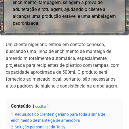
enchimento, tampagem, selagem à prova de
adulteração e rotulagem, ajudando o cliente a
alcançar uma produção estável e uma embalagem
padronizada.
Um cliente nigeriano entrou em contato conosco,
buscando uma linha de enchimento de manteiga de
amendoim totalmente automática, especialmente
projetada para recipientes de plástico com tampas, com
capacidade aproximada de 500ml. O produto será
fornecido ao mercado local, portanto, são necessários
altos padrões de higiene e consistência na embalagem.
Conteúdo
ocultar
1
Requisitos do cliente nigeriano para toda a linha de
enchimento de manteiga de amendoim
2
Solução personalizada Taizy