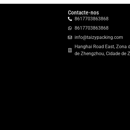
Contacte-nos
8617703863868
8617703863868
info@taizypacking.com
Hanghai Road East, Zona 
de Zhengzhou, Cidade de 