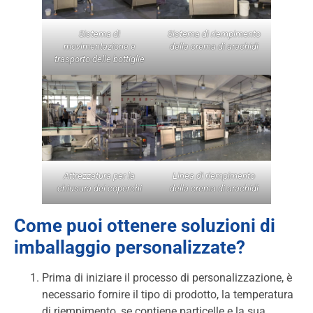
Sistema di
Sistema di riempimento
movimentazione e
della crema di arachidi
trasporto delle bottiglie
Attrezzatura per la
Linea di riempimento
chiusura dei coperchi
della crema di arachidi
Come puoi ottenere soluzioni di
imballaggio personalizzate?
Prima di iniziare il processo di personalizzazione, è
necessario fornire il tipo di prodotto, la temperatura
di riempimento, se contiene particelle e la sua