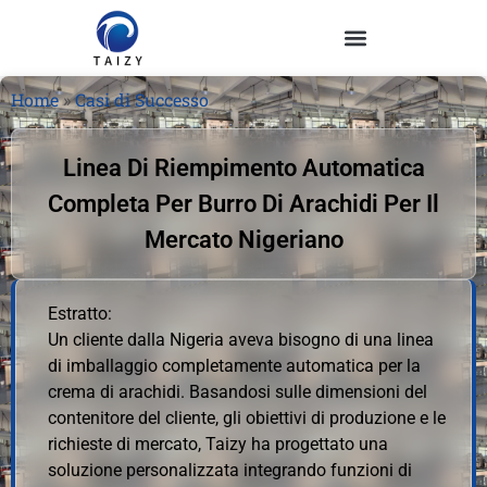
Home
»
Casi di Successo
Linea Di Riempimento Automatica
Completa Per Burro Di Arachidi Per Il
Mercato Nigeriano
Estratto:
Un cliente dalla Nigeria aveva bisogno di una linea
di imballaggio completamente automatica per la
crema di arachidi. Basandosi sulle dimensioni del
contenitore del cliente, gli obiettivi di produzione e le
richieste di mercato, Taizy ha progettato una
soluzione personalizzata integrando funzioni di