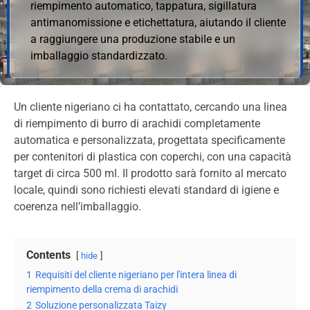
riempimento automatico, tappatura, sigillatura
antimanomissione e etichettatura, aiutando il cliente
a raggiungere una produzione stabile e un
imballaggio standardizzato.
Un cliente nigeriano ci ha contattato, cercando una linea
di riempimento di burro di arachidi completamente
automatica e personalizzata, progettata specificamente
per contenitori di plastica con coperchi, con una capacità
target di circa 500 ml. Il prodotto sarà fornito al mercato
locale, quindi sono richiesti elevati standard di igiene e
coerenza nell’imballaggio.
Contents
hide
1
Requisiti del cliente nigeriano per l'intera linea di
riempimento della crema di arachidi
2
Soluzione personalizzata Taizy