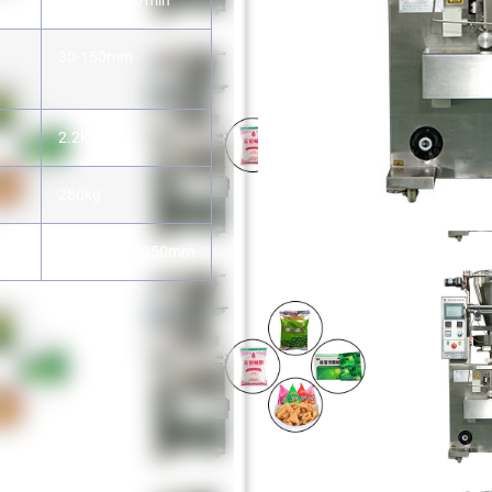
24-60sacos/min
30-150mm
2.2kw
280kg
0mm
1050*650*1950mm