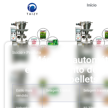
Início
Início
»
Produto
Máquina automát
embalamento de gr
pellets
Estilo mais
Selagem 3 lados
Selagem traseir
vendido