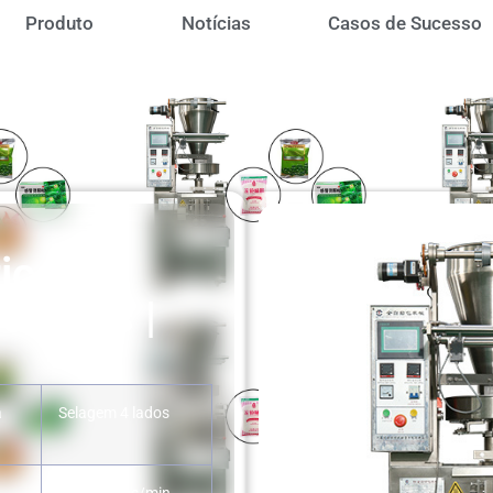
Produto
Notícias
Casos de Sucesso
ica de
ânulos |
a
Selagem 4 lados