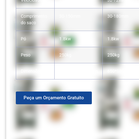
Velocidade
20-80sacos/min
32-72sacos/min
Comprimento
30-150mm
30-180mm
do saco
Pó
1.8kw
1.8kw
Peso
250kg
250kg
Dimensões
750*1150*1950mm
650*1050*195
Peça um Orçamento Gratuito