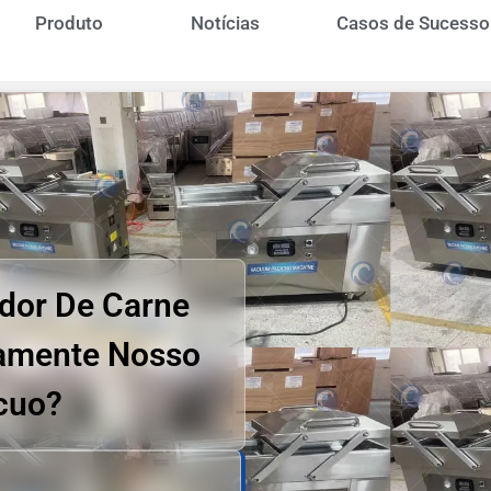
Produto
Notícias
Casos de Sucesso
dor De Carne
amente Nosso
cuo?