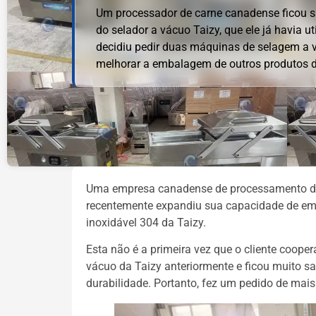
Um processador de carne canadense ficou 
do selador a vácuo Taizy, que ele já havia ut
decidiu pedir duas máquinas de selagem a 
melhorar a embalagem de outros produtos d
Uma empresa canadense de processamento de 
recentemente expandiu sua capacidade de em
inoxidável 304 da Taizy.
Esta não é a primeira vez que o cliente coo
vácuo da Taizy anteriormente e ficou muito s
durabilidade. Portanto, fez um pedido de mai