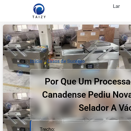
Lar
Início
»
Casos de Sucesso
Por Que Um Processa
Canadense Pediu Nov
Selador A Vá
Trecho: