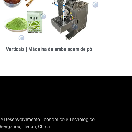
Verticais | Máquina de embalagem de pó
de Desenvolvimento Econômico e Tecnológico
Zhengzhou, Henan, China