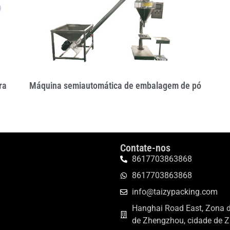
ra
Máquina semiautomática de embalagem de pó
Contate-nos
8617703863868
8617703863868
info@taizypacking.com
Hanghai Road East, Zona 
de Zhengzhou, cidade de 