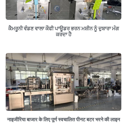
ਕੈਮਰੂਨੀ ਵੰਡਣ ਵਾਲਾ ਕੌਫੀ ਪਾਊਡਰ ਭਰਨ ਮਸ਼ੀਨ ਨੂੰ ਦੁਬਾਰਾ ਮੰਗ
ਕਰਦਾ ਹੈ
नाइजीरिया बाजार के लिए पूर्ण स्वचालित पीनट बटर भरने की लाइन