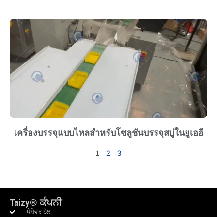
เครื่องบรรจุแบบไหลสำหรับโซลูชันบรรจุสบู่ในยูเออี
1
2
3
Taizy® ਕੰਪਨੀ
ਪੇਸ਼ੇਵਰ ਹੱਲ