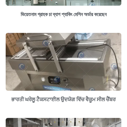
ভিয়েতনাম গ্রাহক চা ব্যাগ প্যাকিং মেশিন অর্ডার করেছেন
ਭਾਰਤੀ ਘਰੇਲੂ ਟੈਕਸਟਾਈਲ ਉਦਯੋਗ ਵਿੱਚ ਵੈਕੂਮ ਸੀਲ ਚੈਂਬਰ