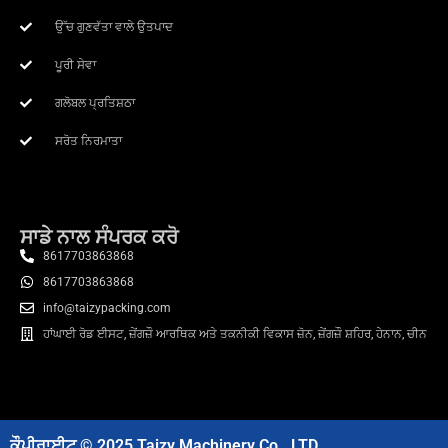
ਉੱਚ ਗੁਣਵੱਤਾ ਵਾਲੇ ਉਤਪਾਦ
ਪੂਰੀ ਸੇਵਾ
ਗਲੋਬਲ ਪ੍ਰਤਿਸ਼ਠਾ
ਸਰੋਤ ਨਿਰਮਾਤਾ
ਸਾਡੇ ਨਾਲ ਸੰਪਰਕ ਕਰੋ
8617703863868
8617703863868
info@taizypacking.com
ਹਾਂਘਾਈ ਰੋਡ ਈਸਟ, ਜ਼ੇਂਗਜ਼ੌ ਆਰਥਿਕ ਅਤੇ ਤਕਨੀਕੀ ਵਿਕਾਸ ਜ਼ੋਨ, ਜ਼ੇਂਗਜ਼ੌ ਸ਼ਹਿਰ, ਹੇਨਾਨ, ਚੀਨ
ਕੌਪੀਰਾਈਟ © 2025 Taizy Machinery Co., LTD.