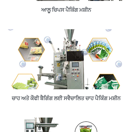
ਆਲੂ ਚਿਪਸ ਪੈਕਿੰਗ ਮਸ਼ੀਨ
ਚਾਹ ਅਤੇ ਕੌਫੀ ਬੈਗਿੰਗ ਲਈ ਸਵੈਚਾਲਿਤ ਚਾਹ ਪੈਕਿੰਗ ਮਸ਼ੀਨ