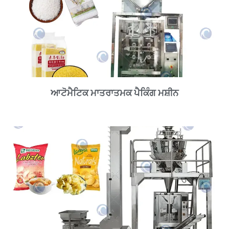
ਆਟੋਮੈਟਿਕ ਮਾਤਰਾਤਮਕ ਪੈਕਿੰਗ ਮਸ਼ੀਨ