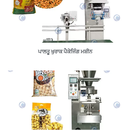
ਪਾਲਤੂ ਖੁਰਾਕ ਪੈਕੇਜਿੰਗ ਮਸ਼ੀਨ