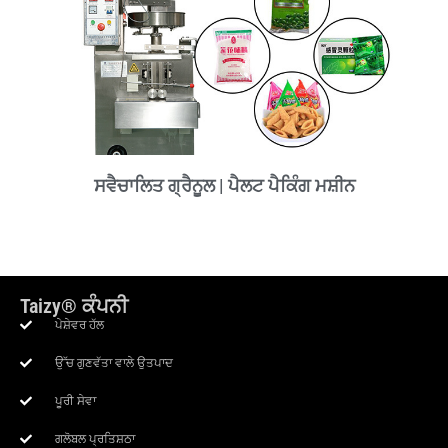
ਸਵੈਚਾਲਿਤ ਗ੍ਰੈਨੂਲ | ਪੈਲਟ ਪੈਕਿੰਗ ਮਸ਼ੀਨ
Taizy® ਕੰਪਨੀ
ਪੇਸ਼ੇਵਰ ਹੱਲ
ਉੱਚ ਗੁਣਵੱਤਾ ਵਾਲੇ ਉਤਪਾਦ
ਪੂਰੀ ਸੇਵਾ
ਗਲੋਬਲ ਪ੍ਰਤਿਸ਼ਠਾ