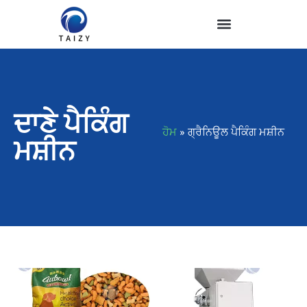
ਦਾਣੇ ਪੈਕਿੰਗ
ਹੋਮ
»
ਗ੍ਰੈਨਿਊਲ ਪੈਕਿੰਗ ਮਸ਼ੀਨ
ਮਸ਼ੀਨ