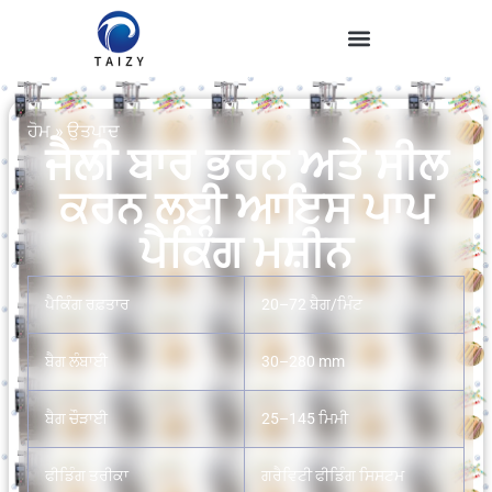
ਹੋਮ
»
ਉਤਪਾਦ
ਜੈਲੀ ਬਾਰ ਭਰਨ ਅਤੇ ਸੀਲ
ਕਰਨ ਲਈ ਆਇਸ ਪਾਪ
ਪੈਕਿੰਗ ਮਸ਼ੀਨ
ਪੈਕਿੰਗ ਰਫ਼ਤਾਰ
20–72 ਬੈਗ/ਮਿੰਟ
ਬੈਗ ਲੰਬਾਈ
30–280 mm
ਬੈਗ ਚੌੜਾਈ
25–145 ਮਿਮੀ
ਫੀਡਿੰਗ ਤਰੀਕਾ
ਗਰੈਵਿਟੀ ਫੀਡਿੰਗ ਸਿਸਟਮ