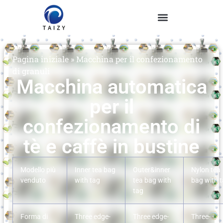
Pagina iniziale
»
Macchina per il confezionamento
di granuli
Macchina automatica
per il
confezionamento di
tè e caffè in bustine
Modello più
Inner tea bag
Outer&inner
Nylon tea
venduto
with tag
tea bag with
bag with 
tag
Forma di
Three edge-
Three edge-
Three-