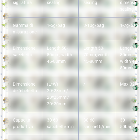
sigillatura
sealing
sealing
dimension
sealing
Gamma di
1-5g/bag
3-10g/bag
1-7g/bag
misurazione
Dimensione
Length 50-
Length 50-
Length 60
sacchetto
80mm; width
70mm; width
80mm;
45-80mm
45-80mm
width 40-
80mm
Dimensione
(L*W)
/
Max.320
dell'etichetta
20*28mm/
20*25mm /
20*20mm
Capacità
30-60
30-60
30-
produttiva
sacchetti/min
sacchetti/min
50bags/m