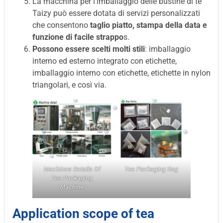
La macchina per l'imballaggio delle bustine di tè
Taizy può essere dotata di servizi personalizzati
che consentono
taglio piatto, stampa della data e
funzione di facile strappo
s.
Possono essere scelti molti stili
: imballaggio
interno ed esterno integrato con etichette,
imballaggio interno con etichette, etichette in nylon
triangolari, e così via.
Machines Details Of
Tea Packaging Bag
Tea Packaging
Machine
Application scope of tea