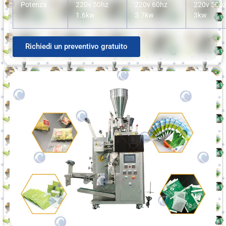
Potenza
220v 50hz
220v 60hz
220v 50h
1.6kw
3.7kw
3kw
Richiedi un preventivo gratuito