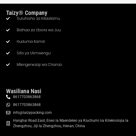
Taizy® Company
Suluhisho za Kitaalamu
Bidhaa za Ubora wa Juu
Huduma Kamili
Whatsapp
Sifa ya Ulimwengu
Mtengenezaji wa Chanzo
Email
Wechat
Wasiliana Nasi
Chat
8617703863868
8617703863868
info@taizypacking.com
Hanghai Road East, Eneo la Maendeleo ya Kiuchumi na Kiteknolojia la
Zhengzhou, Jiji la Zhengzhou, Henan, China