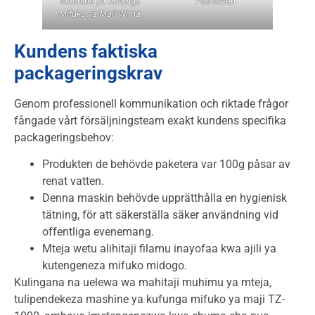
Mashine ya Kufunga
Påsvatten
Mifuko ya Maji Wima
Kundens faktiska
packageringskrav
Genom professionell kommunikation och riktade frågor
fångade vårt försäljningsteam exakt kundens specifika
packageringsbehov:
Produkten de behövde paketera var 100g påsar av
renat vatten.
Denna maskin behövde upprätthålla en hygienisk
tätning, för att säkerställa säker användning vid
offentliga evenemang.
Mteja wetu alihitaji filamu inayofaa kwa ajili ya
kutengeneza mifuko midogo.
Kulingana na uelewa wa mahitaji muhimu ya mteja,
tulipendekeza mashine ya kufunga mifuko ya maji TZ-