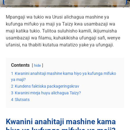
Mpangaji wa tukio wa Urusi alichagua mashine ya
kufunga mifuko ya maji ya Taizy kwa usambazaji wa
maji katika tukio. Tulitoa suluhisho kamili, ikijumuisha
usambazaji wa filamu, kuhakikisha ufungaji safi, wenye
ufanisi, na thabiti kutatua matatizo yake ya ufungaji.
Contents
hide
1
Kwanini anahitaji mashine kama hiyo ya kufunga mifuko
ya maji?
2
Kundens faktiska packageringskrav
3
Kwanini mteja huyu alichagua Taizy?
4
Slutsats
Kwanini anahitaji mashine kama