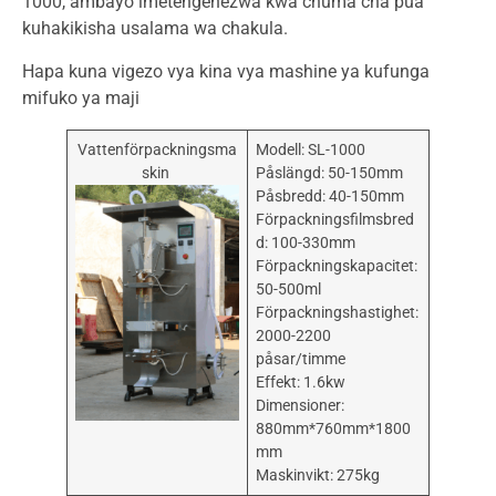
1000, ambayo imetengenezwa kwa chuma cha pua
kuhakikisha usalama wa chakula.
Hapa kuna vigezo vya kina vya mashine ya kufunga
mifuko ya maji
Vattenförpackningsma
Modell: SL-1000
skin
Påslängd: 50-150mm
Påsbredd: 40-150mm
Förpackningsfilmsbred
d: 100-330mm
Förpackningskapacitet:
50-500ml
Förpackningshastighet:
2000-2200
påsar/timme
Effekt: 1.6kw
Dimensioner:
880mm*760mm*1800
mm
Maskinvikt: 275kg