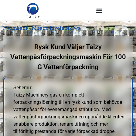
Nyumbani
»
Mifano Iliyofanikiwa
Rysk Kund Väljer Taizy
Vattenpåsförpackningsmaskin För 100
G Vattenförpackning
Sehemu:
Taizy Machinery gav en komplett
förpackningslösning till en rysk kund som behövde
vattenpåsar för evenemangsdistribution. Med
vattenpåsförpackningsmaskinen uppnådde klienten
snabbare produktion, renare tätning och mer
tillförlitlig prestanda för varje förpackad droppe.