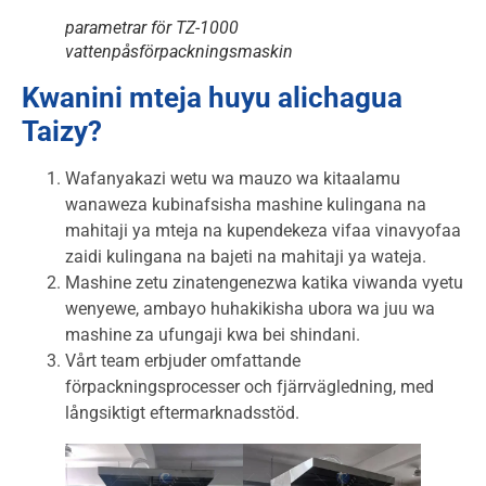
parametrar för TZ-1000
vattenpåsförpackningsmaskin
Kwanini mteja huyu alichagua
Taizy?
Wafanyakazi wetu wa mauzo wa kitaalamu
wanaweza kubinafsisha mashine kulingana na
mahitaji ya mteja na kupendekeza vifaa vinavyofaa
zaidi kulingana na bajeti na mahitaji ya wateja.
Mashine zetu zinatengenezwa katika viwanda vyetu
wenyewe, ambayo huhakikisha ubora wa juu wa
mashine za ufungaji kwa bei shindani.
Vårt team erbjuder omfattande
förpackningsprocesser och fjärrvägledning, med
långsiktigt eftermarknadsstöd.