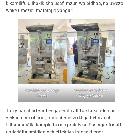
kikamilifu ulihakikisha usafi mzuri wa bidhaa, na uwezo
wake umezidi matarajio yangu.”
Mashine ya Kufunga
Mashine ya Kufunga
Kioevu
Maji ya Kioevu
Taizy har alltid varit engagerat i att förstå kundernas
verkliga intentioner, möta deras verkliga behov och
tillhandahålla kompletta och praktiska lösningar för att
underlätta smidiga och effektiva transaktioner.