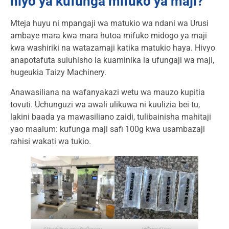
hiyo ya kufunga mifuko ya maji?
Mteja huyu ni mpangaji wa matukio wa ndani wa Urusi
ambaye mara kwa mara hutoa mifuko midogo ya maji
kwa washiriki na watazamaji katika matukio haya. Hivyo
anapotafuta suluhisho la kuaminika la ufungaji wa maji,
hugeukia Taizy Machinery.
Anawasiliana na wafanyakazi wetu wa mauzo kupitia
tovuti. Uchunguzi wa awali ulikuwa ni kuulizia bei tu,
lakini baada ya mawasiliano zaidi, tulibainisha mahitaji
yao maalum: kufunga maji safi 100g kwa usambazaji
rahisi wakati wa tukio.