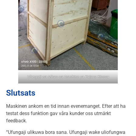
Ufungaji wa Mbao wa Mashine ya Kujaza Kioevu
Slutsats
Maskinen ankom en tid innan evenemanget. Efter att ha
testat dess funktion gav våra kunder oss utmärkt
feedback.
“Ufungaji ulikuwa bora sana. Ufungaji wake uliofungwa