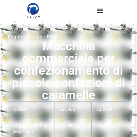
Pagina iniziale
»
Prodotti
Macchina
commerciale per
confezionamento di
piccole confezioni di
caramelle
Modello
TZ-350S
TZ-350X
Larghezza del film
350mm
350mm
(Massimo)