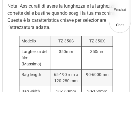
Nota: Assicurati di avere la lunghezza e la larghezza
Wechat
corrette delle bustine quando scegli la tua macchina.
Questa è la caratteristica chiave per selezionare
Chat
l’attrezzatura adatta.
Modello
TZ-350S
TZ-350X
Larghezza del
350mm
350mm
film
(Massimo)
Bag length
65-190 mm o
90-6000mm
120-280 mm
Bag width
50-160mm
30-160mm
Altezza del
60mm
70mm
prodotto
(Massimo)
Diametro del
320mm
320mm
rotolo di film