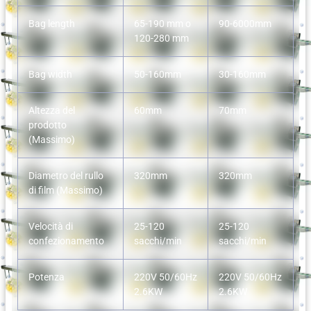
Bag length
65-190 mm o
90-6000mm
120-280 mm
Bag width
50-160mm
30-160mm
Altezza del
60mm
70mm
prodotto
(Massimo)
Diametro del rullo
320mm
320mm
di film (Massimo)
Velocità di
25-120
25-120
confezionamento
sacchi/min
sacchi/min
Potenza
220V 50/60Hz
220V 50/60Hz
2.6KW
2.6KW