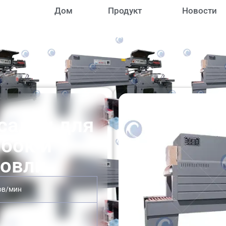
Дом
Продукт
Новости
садки для
обок и
говли
ов/мин