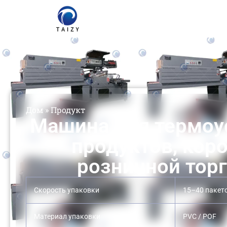
Дом
»
Продукт
Машина для термоу
продуктов, кор
розничной тор
Скорость упаковки
15–40 пакет
Материал упаковки
PVC / POF