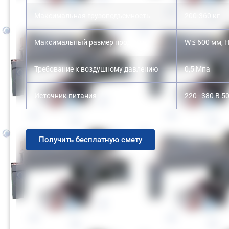
Максимальная грузоподъемность
200-360 кг
Максимальный размер продукта
W ≤ 600 мм, 
Требование к воздушному давлению
0,5 Мпа
Источник питания
220–380 В 50
Получить бесплатную смету