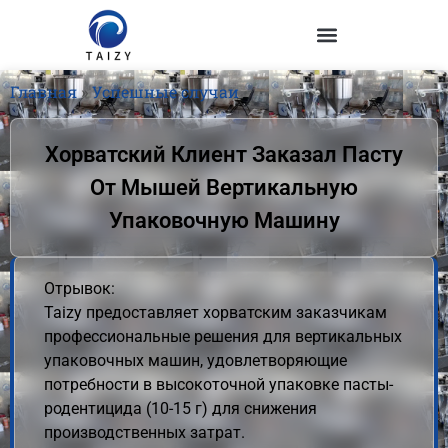
Главная
»
Успешные случаи
Хорватский Клиент Заказал Пасту
От Мышей Вертикальную
Упаковочную Машину
Отрывок:
Taizy предоставляет хорватским заказчикам
профессиональные решения для вертикальных
упаковочных машин, удовлетворяющие
потребности в высокоточной упаковке пасты-
родентицида (10-15 г) для снижения
производственных затрат.