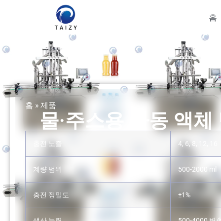
홈
홈
»
제품
물·주스용 자동 액체
충전 노즐
4, 6, 8, 12, 16
계량 범위
500-2000 ml
충전 정밀도
±1%
생산 능력
500-4000 병/