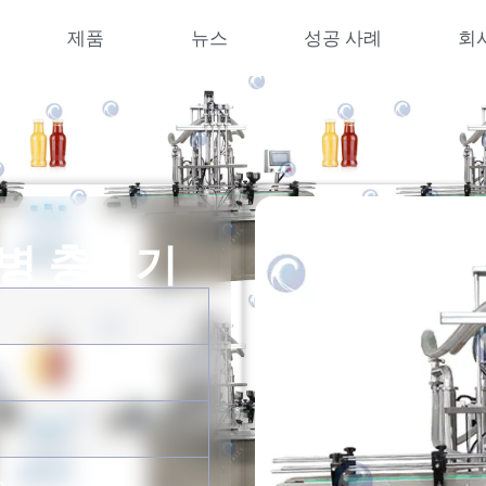
제품
뉴스
성공 사례
회
 병 충전기
h