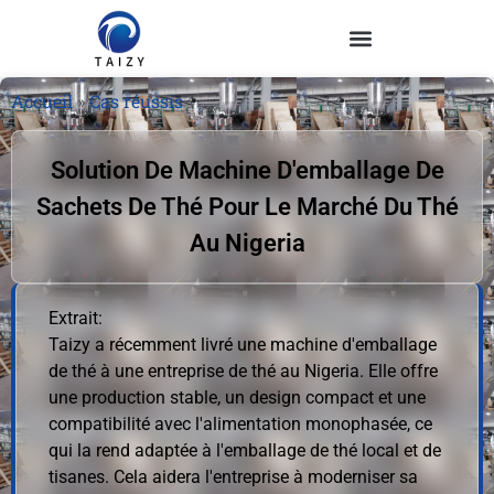
Accueil
»
Cas réussis
Solution De Machine D'emballage De
Sachets De Thé Pour Le Marché Du Thé
Au Nigeria
Extrait:
Taizy a récemment livré une machine d'emballage
de thé à une entreprise de thé au Nigeria. Elle offre
une production stable, un design compact et une
compatibilité avec l'alimentation monophasée, ce
qui la rend adaptée à l'emballage de thé local et de
tisanes. Cela aidera l'entreprise à moderniser sa