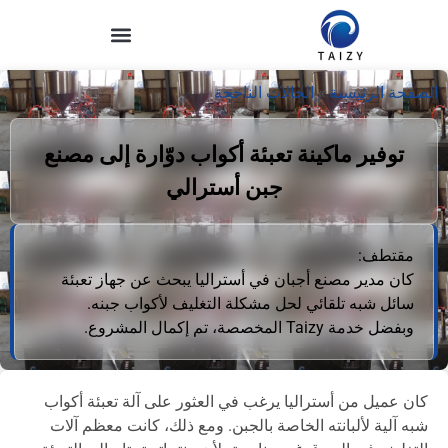
الصفحة الرئيسية
»
الحالات الناجحة
توفير ماكينة تعبئة أكواب دوّارة إلى مصنع
جبن أسترالي
مقتطف:
كان مدير مصنع أجبان في أستراليا يبحث عن جهاز تعبئة
سائل شبه تلقائي لحل مشكلة التغليف لأكواب جبنه.
وبفضل خدمة Taizy المخصصة، تم إكمال المشروع.
كان عميل من أستراليا يرغب في العثور على آلة تعبئة أكواب
شبه آلية لألبانته الخاصة بالجبن. ومع ذلك، كانت معظم آلات