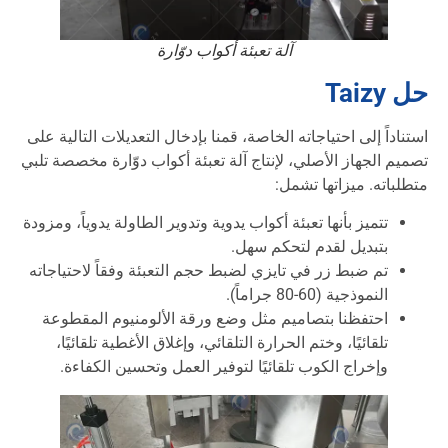
آلة تعبئة أكواب دوّارة
حل Taizy
استناداً إلى احتياجاته الخاصة، قمنا بإدخال التعديلات التالية على
تصميم الجهاز الأصلي، لإنتاج آلة تعبئة أكواب دوّارة مخصصة تلبي
متطلباته. ميزاتها تشمل:
تتميز بأنها تعبئة أكواب يدوية وتدوير الطاولة يدوياً، ومزودة
بتبديل لقدم لتحكم سهل.
تم ضبط زر في تايزي لضبط حجم التعبئة وفقاً لاحتياجاته
النموذجية (60-80 جراماً).
احتفظنا بتصاميم مثل وضع ورقة الألومنيوم المقطوعة
تلقائيًا، وختم الحرارة التلقائي، وإغلاق الأغطية تلقائيًا،
وإخراج الكوب تلقائيًا لتوفير العمل وتحسين الكفاءة.