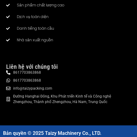
Sản phẩm chất lượng cao
Dịch vụ toàn diện
Danh tiếng toàn cầu
Nhà sản xuất nguồn
Liên hệ với chúng tôi
8617703863868
8617703863868
info@taizypacking.com
Đường Hanghai Đông, Khu Phát triển Kinh tế và Công nghệ
Zhengzhou, Thành phố Zhengzhou, Hà Nam, Trung Quốc
Bản quyền © 2025 Taizy Machinery Co., LTD.