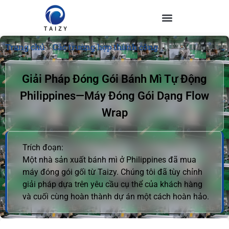
Trang chủ
»
Các trường hợp thành công
Giải Pháp Đóng Gói Bánh Mì Tự Động
Philippines—Máy Đóng Gói Dạng Flow
Wrap
Trích đoạn:
Một nhà sản xuất bánh mì ở Philippines đã mua
máy đóng gói gối từ Taizy. Chúng tôi đã tùy chỉnh
giải pháp dựa trên yêu cầu cụ thể của khách hàng
và cuối cùng hoàn thành dự án một cách hoàn hảo.