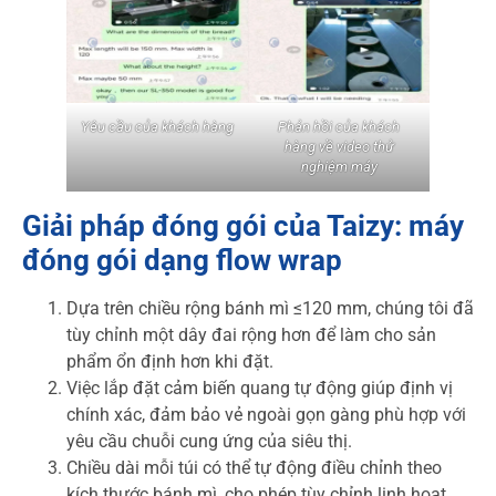
Yêu cầu của khách hàng
Phản hồi của khách
hàng về video thử
nghiệm máy
Giải pháp đóng gói của Taizy: máy
đóng gói dạng flow wrap
Dựa trên chiều rộng bánh mì ≤120 mm, chúng tôi đã
tùy chỉnh một dây đai rộng hơn để làm cho sản
phẩm ổn định hơn khi đặt.
Việc lắp đặt cảm biến quang tự động giúp định vị
chính xác, đảm bảo vẻ ngoài gọn gàng phù hợp với
yêu cầu chuỗi cung ứng của siêu thị.
Chiều dài mỗi túi có thể tự động điều chỉnh theo
kích thước bánh mì, cho phép tùy chỉnh linh hoạt