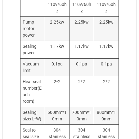
110v/60h
110v/60h
110v/60h
z
z
z
Pump
2.25kw
2.25kw
2.25kw
motor
power
Sealing
1.17kw
1.17kw
1.17kw
power
Vacuum
0.1pa
0.1pa
0.1pa
limit
Heat seal
2*2
2*2
2*2
number(E
ach
room)
Sealing
600mm*1
700mm*1
800mm*1
size(L*W)
0mm
0mm
0mm
Seal to
304
304
304
seal size
stainless
stainless
stainless