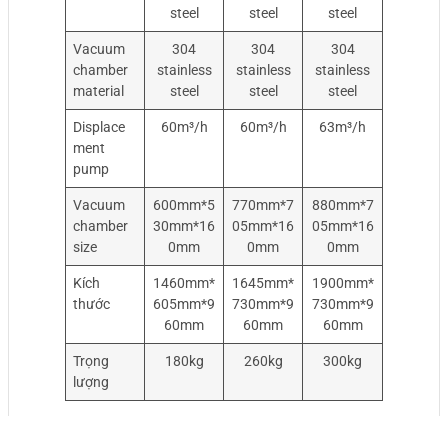
steel
steel
steel
Vacuum
304
304
304
chamber
stainless
stainless
stainless
material
steel
steel
steel
Displace
60m³/h
60m³/h
63m³/h
ment
pump
Vacuum
600mm*5
770mm*7
880mm*7
chamber
30mm*16
05mm*16
05mm*16
size
0mm
0mm
0mm
Kích
1460mm*
1645mm*
1900mm*
thước
605mm*9
730mm*9
730mm*9
60mm
60mm
60mm
Trọng
180kg
260kg
300kg
lượng
Thông số kỹ thuật của máy hút chân không