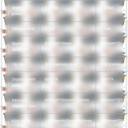
Sealing
1.17kw
1.17kw
power
Vacuum limit
0.1pa
0.1pa
Sealing
600mm*10mm
800mm*10mm
size(L*W)
Vật liệu
304 stainless steel
304 stainless st
Displacement
60m³/h
63m³/h
pump
Vacuum
600mm*530mm*160mm
880mm*705m
chamber size
Kích thước
1460mm*605mm*960mm
1900mm*730