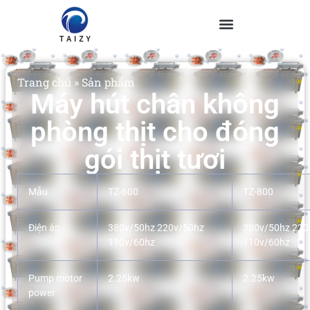
Trang chủ
»
Sản phẩm
Máy hút chân không
phòng thịt cho đóng
gói thịt tươi
Mẫu
TZ-600
TZ-800
Điện áp
380v/50hz 220v/50hz
380v/50hz 220
110v/60hz
110v/60hz
Pump motor
2.25kw
2.25kw
power