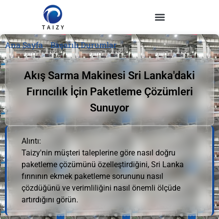
Ana Sayfa
»
Başarılı Durumlar
Akış Sarma Makinesi Sri Lanka'daki
Fırıncılık İçin Paketleme Çözümleri
Sunuyor
Alıntı:
Taizy'nin müşteri taleplerine göre nasıl doğru
paketleme çözümünü özelleştirdiğini, Sri Lanka
fırınının ekmek paketleme sorununu nasıl
çözdüğünü ve verimliliğini nasıl önemli ölçüde
artırdığını görün.