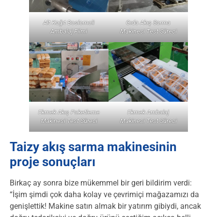
Alt Kağıt Beslemeli
Gıda Akış Sarma
Ambalaj Filmi
Makinesi Test Süreci
Ekmek Akış Paketleme
Ekmek Ambalaj
Makinesi Test Süreci
Makinesi Test Süreci
Taizy akış sarma makinesinin
proje sonuçları
Birkaç ay sonra bize mükemmel bir geri bildirim verdi:
“İşim şimdi çok daha kolay ve çevrimiçi mağazamızı da
genişlettik! Makine satın almak bir yatırım gibiydi, ancak