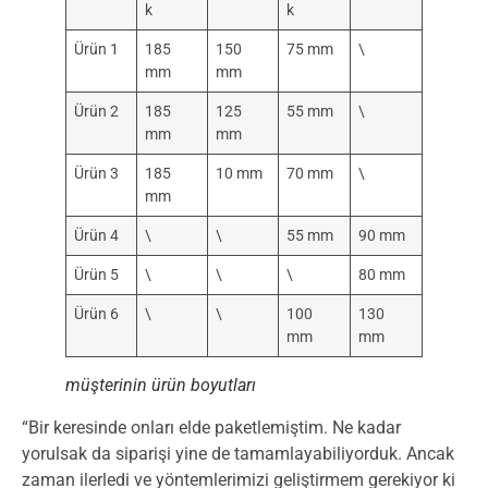
k
k
Ürün 1
185
150
75 mm
\
mm
mm
Ürün 2
185
125
55 mm
\
mm
mm
Ürün 3
185
10 mm
70 mm
\
mm
Ürün 4
\
\
55 mm
90 mm
Ürün 5
\
\
\
80 mm
Ürün 6
\
\
100
130
mm
mm
müşterinin ürün boyutları
“Bir keresinde onları elde paketlemiştim. Ne kadar
yorulsak da siparişi yine de tamamlayabiliyorduk. Ancak
zaman ilerledi ve yöntemlerimizi geliştirmem gerekiyor ki