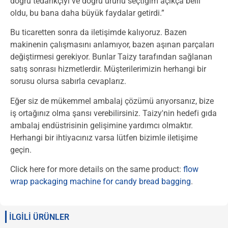
doğru tedarikçiyi ve doğru ürünü seçtiğim açıkça belli
oldu, bu bana daha büyük faydalar getirdi.”
Bu ticaretten sonra da iletişimde kalıyoruz. Bazen
makinenin çalışmasını anlamıyor, bazen aşınan parçaları
değiştirmesi gerekiyor. Bunlar Taizy tarafından sağlanan
satış sonrası hizmetlerdir. Müşterilerimizin herhangi bir
sorusu olursa sabırla cevaplarız.
Eğer siz de mükemmel ambalaj çözümü arıyorsanız, bize
iş ortağınız olma şansı verebilirsiniz. Taizy'nin hedefi gıda
ambalaj endüstrisinin gelişimine yardımcı olmaktır.
Herhangi bir ihtiyacınız varsa lütfen bizimle iletişime
geçin.
Click here for more details on the same product:
flow
wrap packaging machine for candy bread bagging
.
İLGİLİ ÜRÜNLER