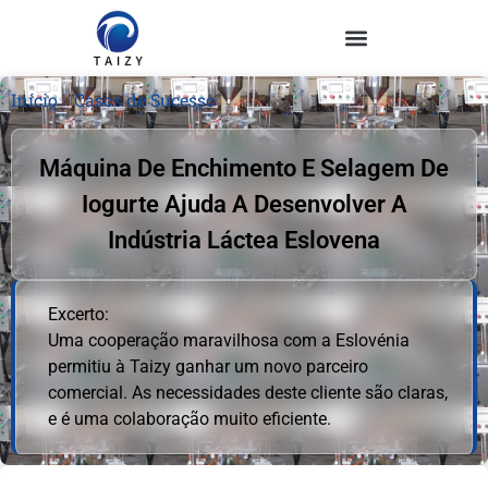
Início
»
Casos de Sucesso
Máquina De Enchimento E Selagem De
Iogurte Ajuda A Desenvolver A
Indústria Láctea Eslovena
Excerto:
Uma cooperação maravilhosa com a Eslovénia
permitiu à Taizy ganhar um novo parceiro
comercial. As necessidades deste cliente são claras,
e é uma colaboração muito eficiente.