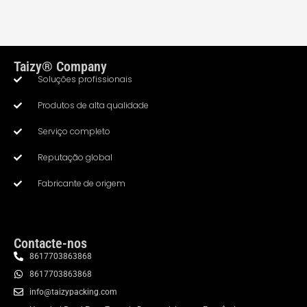
Taizy® Company
Soluções profissionais
Produtos de alta qualidade
Serviço completo
Whatsapp
Reputação global
Fabricante de origem
Email
Wechat
Contacte-nos
Chat
8617703863868
8617703863868
info@taizypacking.com