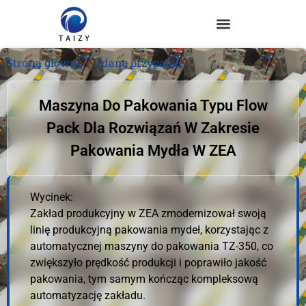
Strona główna
»
Udane przypadki
Maszyna Do Pakowania Typu Flow
Pack Dla Rozwiązań W Zakresie
Pakowania Mydła W ZEA
Wycinek:
Zakład produkcyjny w ZEA zmodernizował swoją
linię produkcyjną pakowania mydeł, korzystając z
automatycznej maszyny do pakowania TZ-350, co
zwiększyło prędkość produkcji i poprawiło jakość
pakowania, tym samym kończąc kompleksową
automatyzację zakładu.