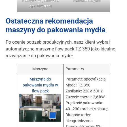
Maszyna do pakowania
Pakowane mydło
typu flow pack
Ostateczna rekomendacja
maszyny do pakowania mydła
Po ocenie potrzeb produkcyjnych, nasz klient wybrał
automatyczną maszynę flow pack TZ-350 jako idealne
rozwiązanie do pakowania mydeł.
Maszyna
Parametry
Maszyna do
Parametr: specyfikacja
pakowania mydła w
Model: TZ-350
flow pack
Zasilanie: 220V, 50Hz
Zużycie energii: 2,6 kW
Prędkość pakowania:
40–230 torebek/minutę
Długość torby:
nieograniczona
Szerokość torby: 50–