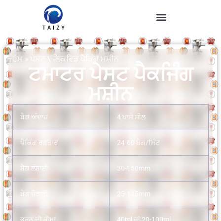
ਹੋਮ
»
ਪੇਸਟ \ ਲਿਕਵਿਡ ਪੈਕਿੰਗ ਮਸ਼ੀਨ
ਟਮਾਟਰ ਪੇਸਟ ਪੈਕਜਿੰਗ
ਮਸ਼ੀਨ
ਬੈਗ ਅੰਦਾਜ਼
4 ਪਾਸੇ ਸੀਲ
ਪੈਕਿੰਗ ਰਫ਼ਤਾਰ
24-60 ਬੈਗ/ਮਿੰਟ
ਬੈਗ ਲੰਬਾਈ
30-150mm
ਬੈਗ ਚੌੜਾਈ
25-145mm
ਭਰਨ ਦੀ ਸੀਮਾ
40ml ਜਾਂ 20-100ml