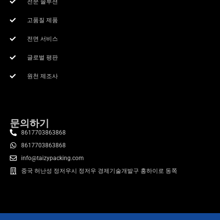
전문 솔루션
고품질 제품
전면 서비스
글로벌 평판
원천 제조사
문의하기
8617703863868
8617703863868
info@taizypacking.com
중국 허난성 정저우시 정저우 경제기술개발구 홍하이로 동쪽