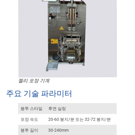
젤리 포장 기계
주요 기술 파라미터
봉투 스타일
후면 실링
포장 속도
20-60 봉지/분 또는 32-72 봉지/분
봉투 길이
30-240mm