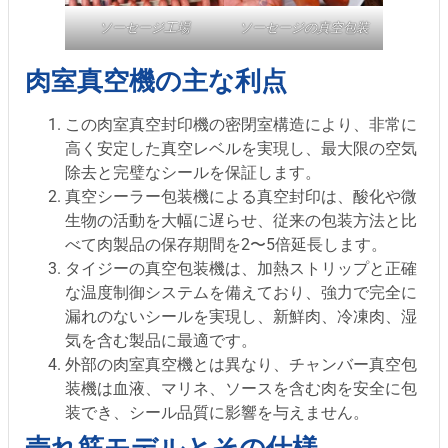
ソーセージ工場
ソーセージの真空包装
肉室真空機の主な利点
この肉室真空封印機の密閉室構造により、非常に
高く安定した真空レベルを実現し、最大限の空気
除去と完璧なシールを保証します。
真空シーラー包装機による真空封印は、酸化や微
生物の活動を大幅に遅らせ、従来の包装方法と比
べて肉製品の保存期間を2〜5倍延長します。
タイジーの真空包装機は、加熱ストリップと正確
な温度制御システムを備えており、強力で完全に
漏れのないシールを実現し、新鮮肉、冷凍肉、湿
気を含む製品に最適です。
外部の肉室真空機とは異なり、チャンバー真空包
装機は血液、マリネ、ソースを含む肉を安全に包
装でき、シール品質に影響を与えません。
売れ筋モデルとその仕様