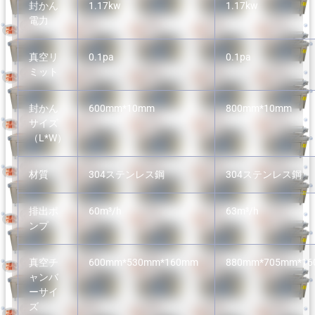
封かん
1.17kw
1.17kw
電力
真空リ
0.1pa
0.1pa
ミット
封かん
600mm*10mm
800mm*10mm
サイズ
（L*W）
材質
304ステンレス鋼
304ステンレス鋼
排出ポ
60m³/h
63m³/h
ンプ
真空チ
600mm*530mm*160mm
880mm*705mm*1
ャンバ
ーサイ
ズ