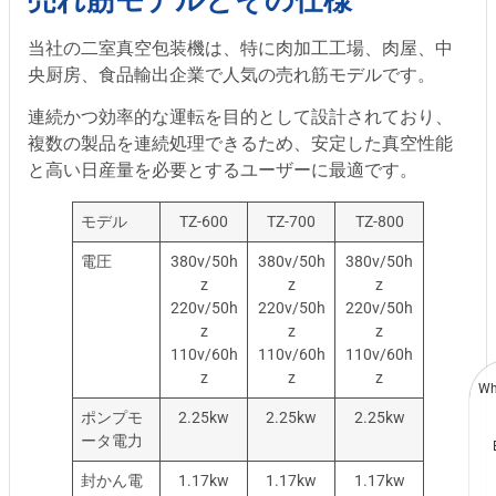
当社の二室真空包装機は、特に肉加工工場、肉屋、中
央厨房、食品輸出企業で人気の売れ筋モデルです。
連続かつ効率的な運転を目的として設計されており、
複数の製品を連続処理できるため、安定した真空性能
と高い日産量を必要とするユーザーに最適です。
モデル
TZ-600
TZ-700
TZ-800
電圧
380v/50h
380v/50h
380v/50h
z
z
z
220v/50h
220v/50h
220v/50h
z
z
z
110v/60h
110v/60h
110v/60h
z
z
z
Wh
ポンプモ
2.25kw
2.25kw
2.25kw
ータ電力
封かん電
1.17kw
1.17kw
1.17kw