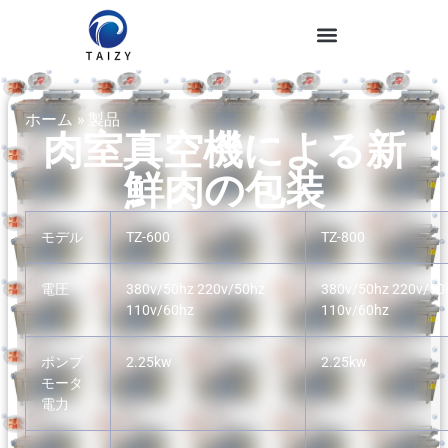
ホーム
»
製品
肉室真空機による新
鮮肉の包装
モデル
TZ-600
TZ-800
電圧
380v/50hz 220v/50hz
380v/50hz 220v/50
110v/60hz
110v/60hz
ポンプ
2.25kw
2.25kw
モータ
電力