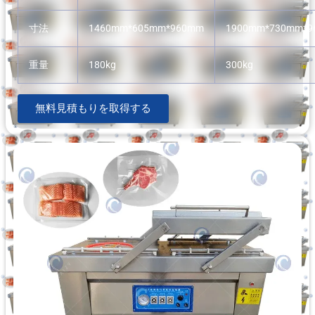
寸法
1460mm*605mm*960mm
1900mm*730mm*
重量
180kg
300kg
無料見積もりを取得する