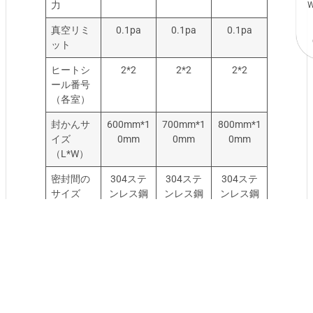
力
W
真空リミ
0.1pa
0.1pa
0.1pa
ット
ヒートシ
2*2
2*2
2*2
ール番号
（各室）
封かんサ
600mm*1
700mm*1
800mm*1
イズ
0mm
0mm
0mm
（L*W）
密封間の
304ステ
304ステ
304ステ
サイズ
ンレス鋼
ンレス鋼
ンレス鋼
真空チャ
304ステ
304ステ
304ステ
ンバー素
ンレス鋼
ンレス鋼
ンレス鋼
材
排出ポン
60m³/h
60m³/h
63m³/h
プ