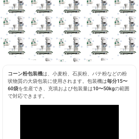
コーン粉包装機
は、小麦粉、石炭粉、パテ粉などの粉
状物質の大袋包装に使用されます。包装機は
毎分15〜
60袋
を生産でき、充填および包装量は
10〜50kg
の範囲
で対応できます。