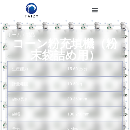
ホーム
»
製品
コーン粉充填機（粉
末袋詰め用）
生産能力
15-60袋/分
計量範囲
10-50kg
袋の長さ
80-360mm
袋幅
100-250mm
電力
2.5kw