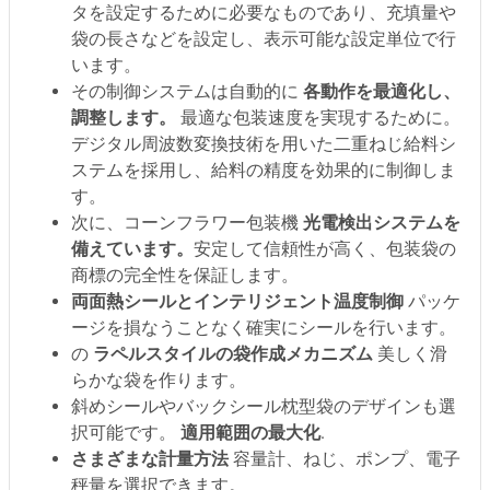
タを設定するために必要なものであり、充填量や
袋の長さなどを設定し、表示可能な設定単位で行
います。
その制御システムは自動的に
各動作を最適化し、
調整します。
最適な包装速度を実現するために。
デジタル周波数変換技術を用いた二重ねじ給料シ
ステムを採用し、給料の精度を効果的に制御しま
す。
次に、コーンフラワー包装機
光電検出システムを
備えています。
安定して信頼性が高く、包装袋の
商標の完全性を保証します。
両面熱シールとインテリジェント温度制御
パッケ
ージを損なうことなく確実にシールを行います。
の
ラペルスタイルの袋作成メカニズム
美しく滑
らかな袋を作ります。
斜めシールやバックシール枕型袋のデザインも選
択可能です。
適用範囲の最大化
.
さまざまな計量方法
容量計、ねじ、ポンプ、電子
秤量を選択できます。