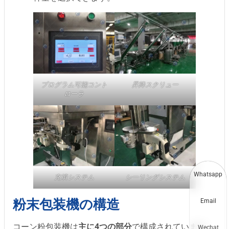
プログラム可能コント
昇降スクリュー
ローラ
Whatsapp
充填システム
シーリングシステム
粉末包装機の構造
Email
コーン粉包装機は
主に4つの部分
で構成されています。
Wechat