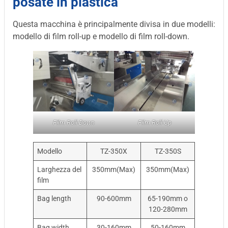
posate in plastica
Questa macchina è principalmente divisa in due modelli:
modello di film roll-up e modello di film roll-down.
Film Roll-Down
Film Roll-Up
Modello
TZ-350X
TZ-350S
Larghezza del
350mm(Max)
350mm(Max)
film
Bag length
90-600mm
65-190mm o
120-280mm
Bag width
30-160mm
50-160mm