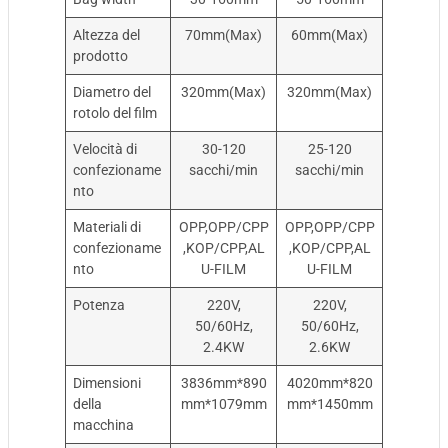
Altezza del
70mm(Max)
60mm(Max)
prodotto
Diametro del
320mm(Max)
320mm(Max)
rotolo del film
Velocità di
30-120
25-120
confezioname
sacchi/min
sacchi/min
nto
Materiali di
OPP,OPP/CPP
OPP,OPP/CPP
confezioname
,KOP/CPP,AL
,KOP/CPP,AL
nto
U-FILM
U-FILM
Potenza
220V,
220V,
50/60Hz,
50/60Hz,
2.4KW
2.6KW
Dimensioni
3836mm*890
4020mm*820
della
mm*1079mm
mm*1450mm
macchina