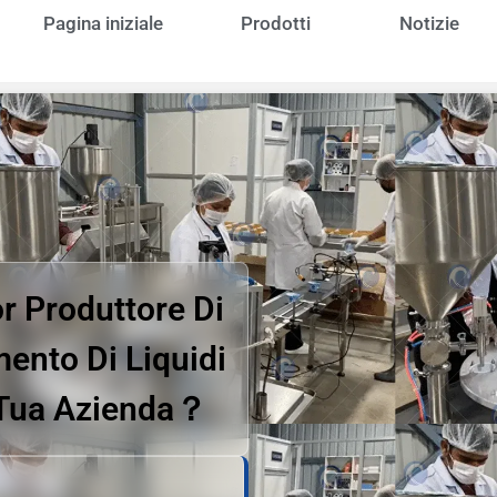
Pagina iniziale
Prodotti
Notizie
r Produttore Di
ento Di Liquidi
a Tua Azienda？