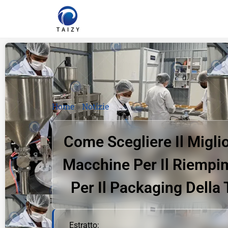
Home
»
Notizie
Come Scegliere Il Miglio
Macchine Per Il Riempim
Per Il Packaging Dell
Estratto: