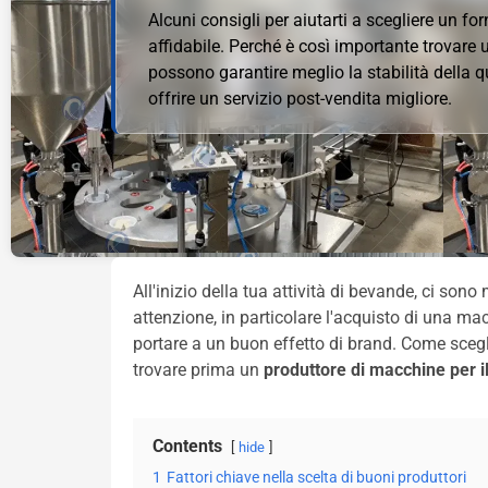
Alcuni consigli per aiutarti a scegliere un for
affidabile. Perché è così importante trovare
possono garantire meglio la stabilità della 
offrire un servizio post-vendita migliore.
All'inizio della tua attività di bevande, ci son
attenzione, in particolare l'acquisto di una m
portare a un buon effetto di brand. Come sceg
trovare prima un
produttore di macchine per i
Contents
hide
1
Fattori chiave nella scelta di buoni produttori