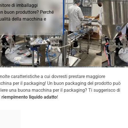
nitore di imballaggi
 un buon produttore? Perché
qualità della macchina e
o molte caratteristiche a cui dovresti prestare maggiore
acchina per il packaging! Un buon packaging del prodotto può
liere una buona macchina per il packaging? Ti suggerisco di
l riempimento liquido adatto
!