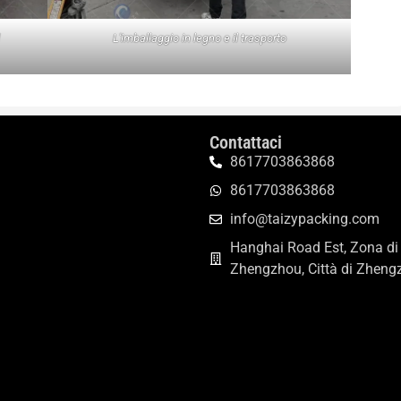
L'imballaggio in legno e il trasporto
Contattaci
8617703863868
8617703863868
info@taizypacking.com
Hanghai Road Est, Zona di
Zhengzhou, Città di Zheng