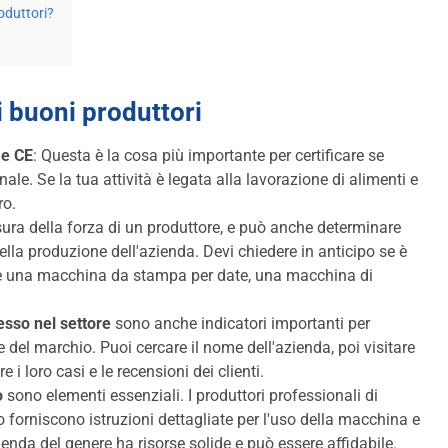
roduttori?
i buoni produttori
 e CE
: Questa è la cosa più importante per certificare se
le. Se la tua attività è legata alla lavorazione di alimenti e
ro.
ura della forza di un produttore, e può anche determinare
ella produzione dell'azienda. Devi chiedere in anticipo se è
me una macchina da stampa per date, una macchina di
esso nel settore
sono anche indicatori importanti per
 del marchio. Puoi cercare il nome dell'azienda, poi visitare
e i loro casi e le recensioni dei clienti.
o
sono elementi essenziali. I produttori professionali di
 forniscono istruzioni dettagliate per l'uso della macchina e
enda del genere ha risorse solide e può essere affidabile.