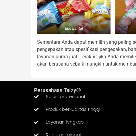
tipe bantal
Sementara Anda dapat memilih yang paling s
pengepakan atau spesifikasi pengepakan, bahka
layanan purna jual. Terakhir, jika Anda memil
akan berusaha sebaik mungkin untuk memba
Perusahaan Taizy®
Solusi profesional
Produk berkualitas tinggi
Layanan lengkap
Reputasi global