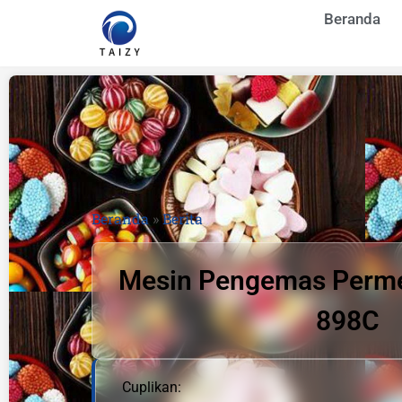
Beranda
Beranda
»
Berita
Mesin Pengemas Perme
898C
Cuplikan: