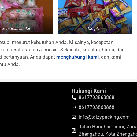
kemasan bantal
tampilan
esuai menurut kebutuhan Anda. Misalnya, kecepatan
n berat atau daya mesin. Selain itu, kualitas, harga, dan
iki pertanyaan, Anda dapat
menghubungi kami
, dan kami
ntu Anda.
Hubungi Kami
8617703863868
8617703863868
info@taizypacking.com
Jalan Hanghai Timur, Zo
Zhengzhou, Kota Zhengzho