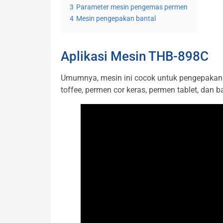
3
Parameter mesin pengemas permen
4
Mesin pengepakan bantal
Aplikasi Mesin THB-898C
Umumnya, mesin ini cocok untuk pengepakan ban
toffee, permen cor keras, permen tablet, dan b