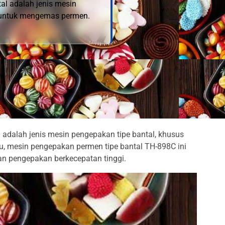
l adalah jenis mesin
 untuk mengemas permen.
adalah jenis mesin pengepakan tipe bantal, khusus
, mesin pengepakan permen tipe bantal TH-898C ini
an pengepakan berkecepatan tinggi.