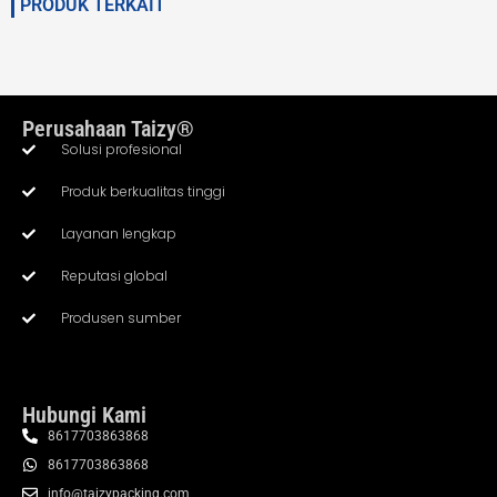
PRODUK TERKAIT
Perusahaan Taizy®
Solusi profesional
Produk berkualitas tinggi
Layanan lengkap
Reputasi global
Produsen sumber
Hubungi Kami
8617703863868
8617703863868
info@taizypacking.com