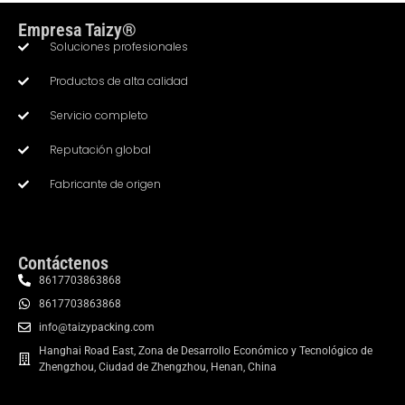
Empresa Taizy®
Soluciones profesionales
Productos de alta calidad
Servicio completo
Whatsapp
Reputación global
Fabricante de origen
Email
Wechat
Contáctenos
Chat
8617703863868
8617703863868
info@taizypacking.com
Hanghai Road East, Zona de Desarrollo Económico y Tecnológico de
Zhengzhou, Ciudad de Zhengzhou, Henan, China