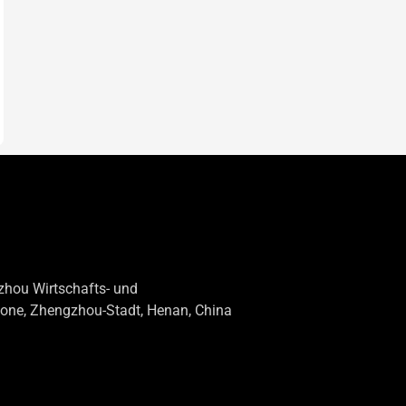
hou Wirtschafts- und
Whatsapp
one, Zhengzhou-Stadt, Henan, China
Email
Wechat