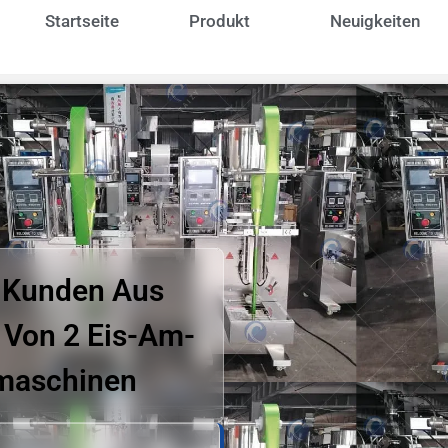
Startseite
Produkt
Neuigkeiten
 Kunden Aus
 Von 2 Eis-Am-
maschinen