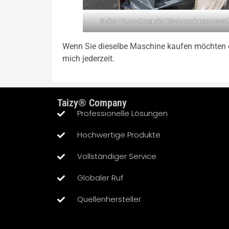
Strikte Verpackung der Eisverpackungsmasc
Wenn Sie dieselbe Maschine kaufen möchten od
mich jederzeit.
Taizy® Company
Professionelle Lösungen
Hochwertige Produkte
Vollständiger Service
Globaler Ruf
Quellenhersteller