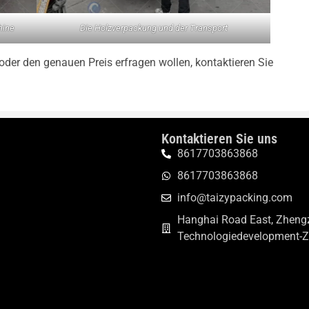
hine
Die Holzverpackung und der Transport
er den genauen Preis erfragen wollen, kontaktieren Sie
Kontaktieren Sie uns
8617703863868
8617703863868
info@taizypacking.com
Hanghai Road East, Zhengz
Technologiedevelopment-Z